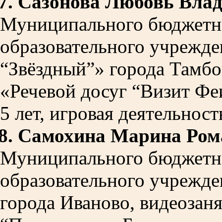
7.
Сазонова Любовь Вла
Муниципального бюджетн
образовательного учрежде
“Звёздный”» города Тамбов
«Речевой досуг “Визит Феи
5 лет, игровая деятельност
8.
Самохина Марина Ром
Муниципального бюджетн
образовательного учрежде
города Иваново, видеозаня