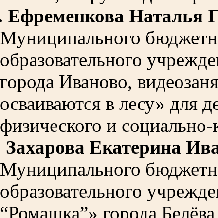
.
Ефременкова Наталья Г
Муниципального бюджетн
образовательного учрежде
города Иваново, видеозан
осваиваются в лесу» для д
физического и социально-
.
Захарова Екатерина Ив
Муниципального бюджетн
образовательного учрежде
“Ромашка”» города Белёва