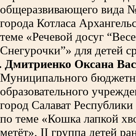
общеразвивающего вида №
города Котласа Архангельс
теме «Речевой досуг “Вес
Снегурочки”» для детей с
.
Дмитриенко Оксана Ва
Муниципального бюджетн
образовательного учрежде
город Салават Республики
по теме «Кошка лапкой хв
метёт», II группа детей ра