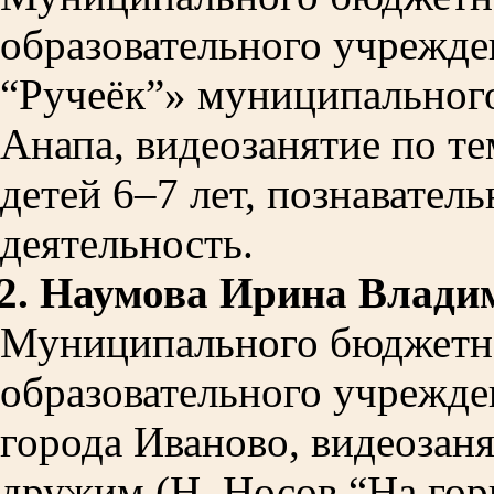
образовательного учрежде
“Ручеёк”» муниципального
Анапа, видеозанятие по т
детей 6–7 лет, познавател
деятельность.
2.
Наумова Ирина Влади
Муниципального бюджетн
образовательного учрежде
города Иваново, видеозан
дружим (Н. Носов “На горк