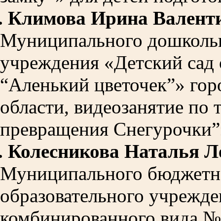
.
Климова Ирина Валент
Муниципального дошкольн
учреждения «Детский сад
“Аленький цветочек”» гор
области, видеозанятие по 
превращения Снегурочки”»
.
Колесникова Наталья Л
Муниципального бюджетн
образовательного учрежде
комбинированного вида №